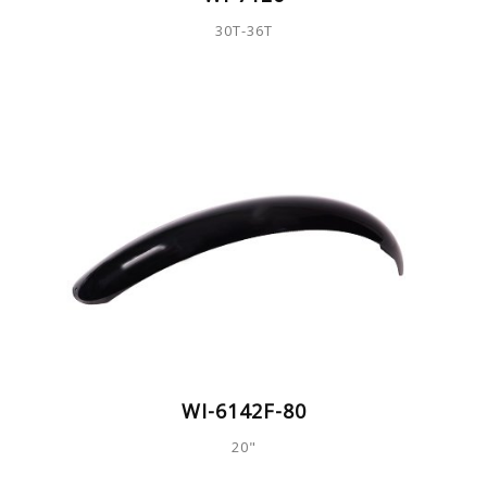
30T-36T
WI-6142F-80
20"