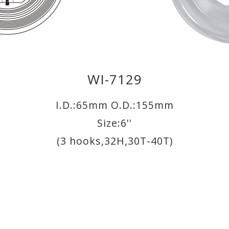
WI-7129
I.D.:65mm O.D.:155mm
Size:6''
(3 hooks,32H,30T-40T)