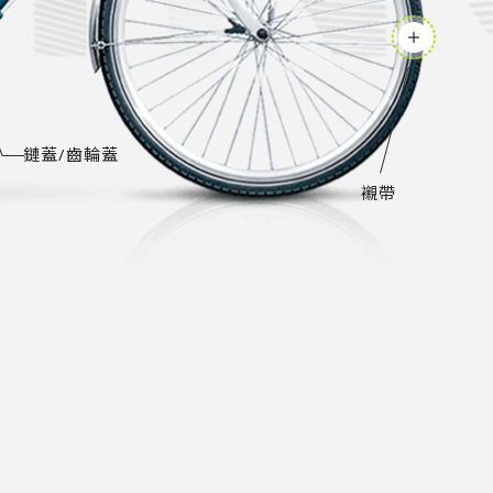
鏈蓋/齒輪蓋
襯帶