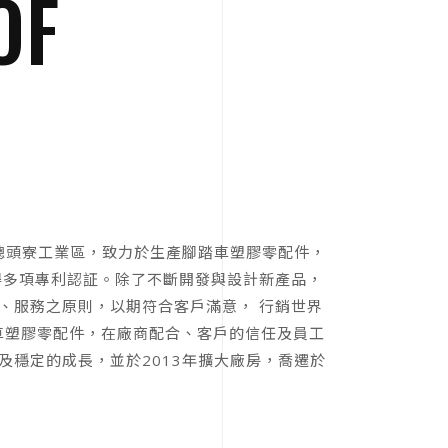
OF
市總頭寮工業區，致力於生產腳踏車塑膠零配件，
得多項專利認証。除了不斷開發與設計新產品，
、服務之原則，以期符合客戶滿意， 行銷世界
車塑膠零配件，在廠商配合、客戶的信任及員工
及穩定的成長，並於2013年擴大廠房，喬遷於