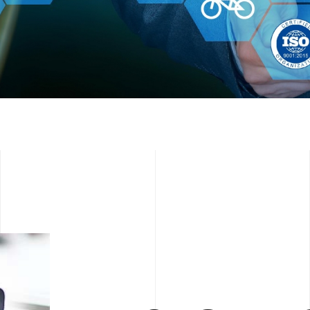
製造生產腳踏車塑膠零配件﹐
合乎國際認證如
驗測試