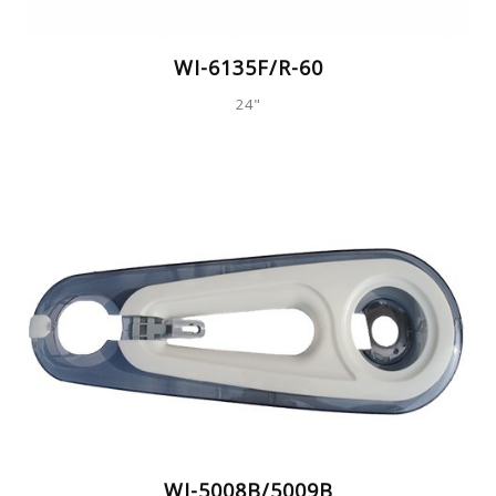
WI-6135F/R-60
24"
WI-5008B/5009B