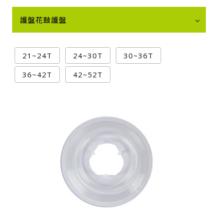
護盤花鼓護盤
21~24T
24~30T
30~36T
36~42T
42~52T