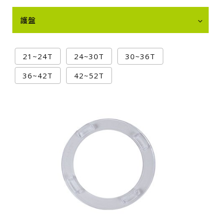
護盤
21~24T
24~30T
30~36T
36~42T
42~52T