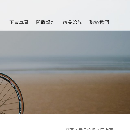
息
下載專區
開發設計
商品洽詢
聯絡我們
首頁
>
產品介紹
>
回上頁