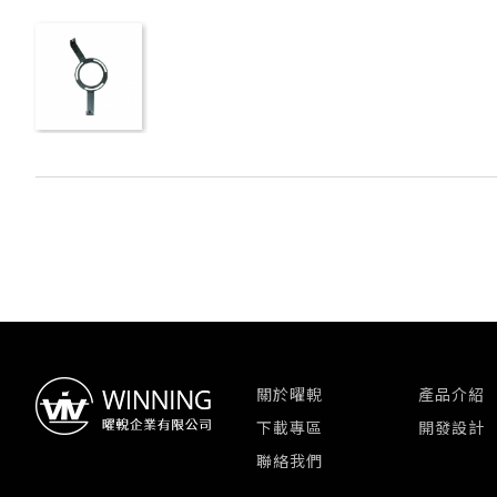
關於曜輗
產品介紹
下載專區
開發設計
聯絡我們