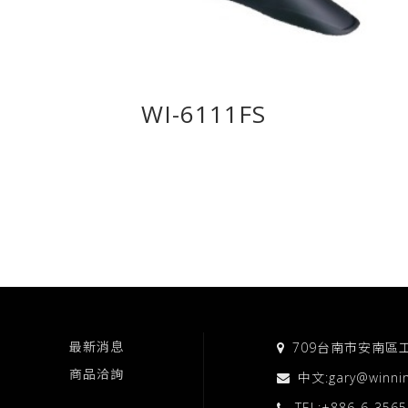
WI-6111FS
最新消息
709台南市安南區
商品洽詢
中文:
gary@winni
TEL:
+886-6-356