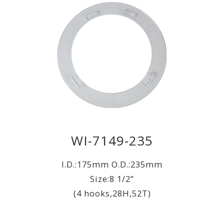
WI-7149-235
I.D.:175mm O.D.:235mm
Size:8 1/2”
(4 hooks,28H,52T)