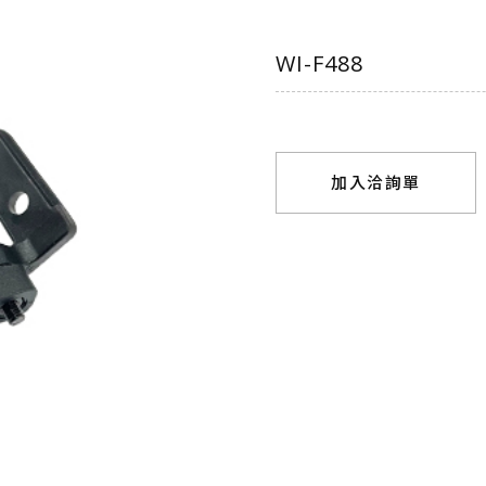
WI-F488
加入洽詢單